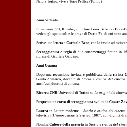
Nato a Torino
, vive a Torre Pellice (Torino)
Anni Settanta
Inizio anni ’70, Il padre, il pittore Gino Balzola (1927
vedere gli spettacoli e le prove di
Dario Fo
, di cui sono ami
Scrive una lettera a
Carmelo Bene
, che lo invita ad assiste
Sceneggiatura e regia
di due cortometraggi fiction in 
riprese di Gabriele Gaidano.
Anni Ottanta
Dopo una recensione inviata e pubblicata dalla
rivista
C
Guido Aristarco, docente di
Storia e critica del cinema
anch’essi docenti di cinema.
Ricerca CNR-
Università di Torino su
Le origini del cinema
Frequenta un
corso di sceneggiatura
svolto da
Cesare Zav
Laurea
in Lettere moderne –
Storia e critica del cinema
televisivi (
L’innovazione televisiva
, 1987), con dignità di 
Nomina
Cultore della materia
in
Storia e critica del cine