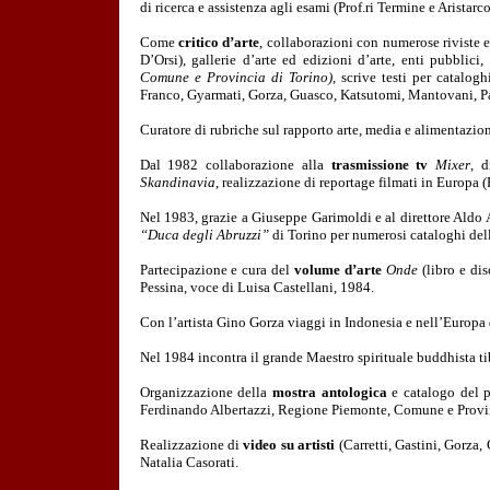
di ricerca e assistenza agli esami (Prof.ri Termine e Aristarco
Come
critico d’arte
, collaborazioni con numerose riviste e
D’Orsi), gallerie d’arte ed edizioni d’arte, enti pubblici
Comune e Provincia di Torino)
, scrive testi per catalog
Franco, Gyarmati, Gorza, Guasco, Katsutomi, Mantovani, Paul
Curatore di rubriche sul rapporto arte, media e alimentazion
Dal 1982 collaborazione alla
trasmissione tv
Mixer
, 
Skandinavia
, realizzazione di reportage filmati in Europa 
Nel 1983, grazie a Giuseppe Garimoldi e al direttore Aldo A
“Duca degli Abruzzi”
di Torino
per numerosi cataloghi del
Partecipazione e cura del
volume d’arte
Onde
(libro e di
Pessina, voce di Luisa Castellani, 1984.
Con l’artista Gino Gorza viaggi in Indonesia e nell’Europa de
Nel 1984 incontra il grande Maestro spirituale buddhista 
Organizzazione della
mostra antologica
e catalogo del p
Ferdinando Albertazzi, Regione Piemonte, Comune e Provin
Realizzazione di
video su artisti
(Carretti, Gastini, Gorza, 
Natalia Casorati.