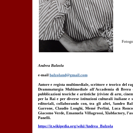
Fotogra
Andrea Balzola
e-mail
balzoland@gmail.com
Autore e regista multimediale, scrittore e teorico del r
Drammaturgia Multimediale all'Accademia di Brera e d
pubblicazioni teoriche e artistiche (riviste di arte, cine
per la Rai e per diverse istituzioni culturali italiane 
editoriali, collaborando con, tra gli altri, Sandro 
Garrone, Claudio Longhi, Memé Perlini, Luca Roncon
Giacomo Verde, Emanuela Villagrossi, Xlabfactory, l’asso
Panelli.
https://it.wikipedia.org/wiki/Andrea_Balzola