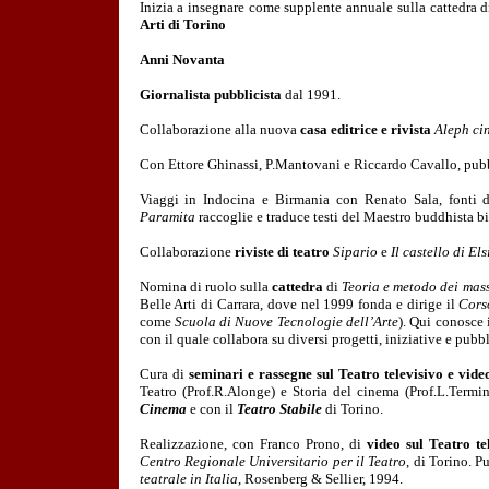
Inizia a insegnare come supplente annuale sulla cattedra 
Arti di Torino
Anni Novanta
Giornalista pubblicista
dal 1991.
Collaborazione alla nuova
casa editrice e rivista
Aleph ci
Con Ettore Ghinassi, P.Mantovani e Riccardo Cavallo, pu
Viaggi in Indocina e Birmania con Renato Sala, fonti 
Paramita
raccoglie e traduce testi del Maestro buddhista
Collaborazione
riviste di teatro
Sipario
e
Il castello di El
Nomina di ruolo sulla
cattedra
di
Teoria e metodo dei mas
Belle Arti di Carrara, dove nel 1999 fonda e dirige il
Cors
come
Scuola di Nuove Tecnologie dell’Arte
). Qui conosce 
con il quale collabora su diversi progetti, iniziative e pubb
Cura di
seminari e rassegne sul Teatro televisivo e vide
Teatro (Prof.R.Alonge) e Storia del cinema (Prof.L.Termi
Cinema
e con il
Teatro Stabile
di Torino.
Realizzazione, con Franco Prono, di
video sul Teatro te
Centro Regionale Universitario per il Teatro
, di Torino. 
teatrale in Italia
, Rosenberg & Sellier, 1994.