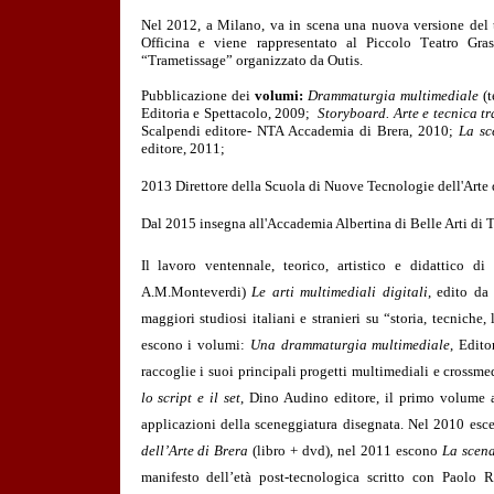
Nel 2012, a Milano, va in scena una nuova versione del
Officina e viene rappresentato al Piccolo Teatro Gra
“Trametissage” organizzato da Outis.
Pubblicazione dei
volumi:
Drammaturgia multimediale
(t
Editoria e Spettacolo, 2009;
Storyboard. Arte e tecnica tra 
Scalpendi editore- NTA Accademia di Brera, 2010;
La sc
editore, 2011;
2013 Direttore della Scuola di Nuove Tecnologie dell'Arte d
Dal 2015 insegna all'Accademia Albertina di Belle Arti d
Il lavoro ventennale, teorico, artistico e didattico d
A.M.Monteverdi)
Le arti multimediali digitali
, edito da
maggiori studiosi italiani e stranieri su “storia, tecniche
escono i volumi:
Una drammaturgia multimediale
, Edit
raccoglie i suoi principali progetti multimediali e crossme
lo script e il set
, Dino Audino editore, il primo volume a 
applicazioni della sceneggiatura disegnata. Nel 2010 esc
dell’Arte di Brera
(libro + dvd), nel 2011 escono
La scena
manifesto dell’età post-tecnologica scritto con Paolo 