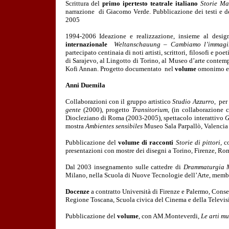
Scrittura del
primo ipertesto teatrale italiano
Storie Ma
narrazione di Giacomo Verde. Pubblicazione dei testi e d
2005
1994-2006 Ideazione e realizzazione, insieme al design
internazionale
Weltanschauung – Cambiamo l’immagi
partecipato centinaia di noti artisti, scrittori, filosofi e p
di Sarajevo, al Lingotto di Torino, al Museo d’arte contem
Kofi Annan. Progetto documentato nel
volume
omonimo edi
Anni Duemila
Collaborazioni con il gruppo artistico
Studio Azzurro
, per
gente
(2000), progetto
Transitorium
, (in collaborazione 
Diocleziano di Roma (2003-2005), spettacolo interattivo
G
mostra
Ambientes sensibiles
Museo Sala Parpallò, Valencia 
Pubblicazione del
volume di racconti
Storie di pittori,
c
presentazioni con mostre dei disegni a Torino, Firenze, Ro
Dal 2003 insegnamento sulle cattedre di
Drammaturgia M
Milano, nella Scuola di Nuove Tecnologie dell’Arte, membro
Docenze
a contratto Università di Firenze e Palermo, Conser
Regione Toscana, Scuola civica del Cinema e della Televis
Pubblicazione del
volume
, con AM.Monteverdi,
Le arti mu