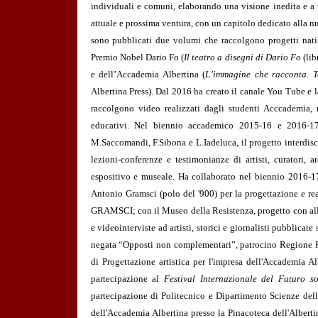
individuali e comuni, elaborando una visione inedita e a tu
attuale e prossima ventura, con un capitolo dedicato alla 
sono pubblicati due volumi che raccolgono progetti nati 
Premio Nobel Dario Fo (
Il teatro a disegni di Dario Fo
(lib
e dell’Accademia Albertina (
L’immagine che racconta. T
Albertina Press)
. Dal 2016 ha creato il canale You Tube e
raccolgono video realizzati dagli studenti Acccademia, m
educativi. Nel biennio accademico 2015-16 e 2016-17,
M.Saccomandi, F.Sibona e L.Iadeluca, il progetto interdis
lezioni-conferenze e testimonianze di artisti, curatori, 
espositivo e museale. Ha collaborato nel biennio
2016-17
Antonio Gramsci (polo del '900)
per la progettazione e r
GRAMSCI; con il Museo della Resistenza, progetto con all
e videointerviste ad artisti, storici e giornalisti pubblica
negata “Opposti non complementari”, patrocino Regione P
di Progettazione artistica per l'impresa dell'Accademia A
partecipazione al
Festival Internazionale del Futuro so
partecipazione di Politecnico e Dipartimento Scienze dell
dell'Accademia Albertina presso la Pinacoteca dell'Albert