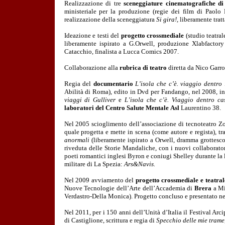
Realizzazione di tre
sceneggiature cinematografiche d
ministeriale per la produzione (regie dei film di Pao
realizzazione della sceneggiatura
Si gira!,
liberamente trat
Ideazione e testi del
progetto crossmediale
(studio teatra
liberamente ispirato a G.Orwell, produzione Xlabfactor
Catacchio, finalista a Lucca Comics 2007.
Collaborazione alla
rubrica di teatro
diretta da Nico Garr
Regia del
documentario
L’isola che c’è. viaggio dentro 
Abilità di Roma), edito in Dvd per Fandango, nel 2008, i
viaggi di Gulliver
e
L’isola che c’è. Viaggio dentro ca
laboratori del Centro Salute Mentale
Asl
Laurentino 38.
Nel 2005 scioglimento dell’associazione di tecnoteatro
quale progetta e mette in scena (come autore e regista), tr
anormali
(liberamente ispirato a Orwell, dramma grottesc
riveduta delle Storie Mandaliche, con i nuovi collaborator
poeti romantici inglesi Byron e coniugi Shelley durante la
militare di La Spezia:
Ars&Navis.
Nel 2009 avviamento del
progetto crossmediale e teatral
Nuove Tecnologie dell’Arte dell’Accademia di
Brera
a Mi
Verdastro-Della Monica). Progetto concluso e presentato ne
Nel 2011, per i 150 anni dell’Unità d’Italia il Festival A
di Castiglione, scrittura e regia di
Specchio delle mie trame