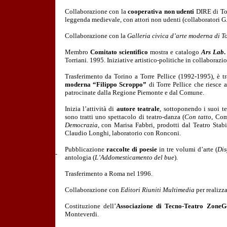
Collaborazione con la
cooperativa non udenti
DIRE di Tor
leggenda medievale, con attori non udenti (collaboratori G.
Collaborazione con la
Galleria civica d’arte moderna di T
Membro
Comitato scientifico
mostra e catalogo
Ars Lab
Torriani. 1995. Iniziative artistico-politiche in collaborazio
Trasferimento da Torino a Torre Pellice (1992-1995), è tra
moderna “Filippo Scroppo”
di Torre Pellice che riesce
patrocinate dalla Regione Piemonte e dal Comune.
Inizia l’attività di
autore teatrale
, sottoponendo i suoi te
sono tratti uno spettacolo di teatro-danza (
Con tatto
, Com
Democrazia,
con Marisa Fabbri, prodotti
dal Teatro Stab
Claudio Longhi, laboratorio con Ronconi.
Pubblicazione
raccolte di poesie
in tre volumi d’arte (
Dis
antologia (
L’Addomesticamento del bue
).
Trasferimento a Roma nel 1996.
Collaborazione con
Editori Riuniti
Multimedia
per realizz
Costituzione dell’
Associazione di Tecno-Teatro Zon
Monteverdi.